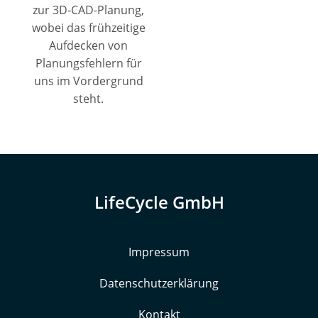
zur 3D-CAD-Planung,
wobei das frühzeitige
Aufdecken von
Planungsfehlern für
uns im Vordergrund
steht.
LifeCycle GmbH
Impressum
Datenschutzerklärung
Kontakt