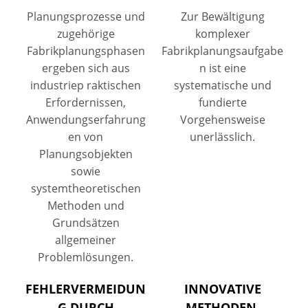
Planungsprozesse und
Zur Bewältigung
zugehörige
komplexer
Fabrikplanungsphasen
Fabrikplanungsaufgabe
ergeben sich aus
n ist eine
industriep raktischen
systematische und
Erfordernissen,
fundierte
Anwendungserfahrung
Vorgehensweise
en von
unerlässlich.
Planungsobjekten
sowie
systemtheoretischen
Methoden und
Grundsätzen
allgemeiner
Problemlösungen.
FEHLERVERMEIDUN
INNOVATIVE
G DURCH
METHODEN,